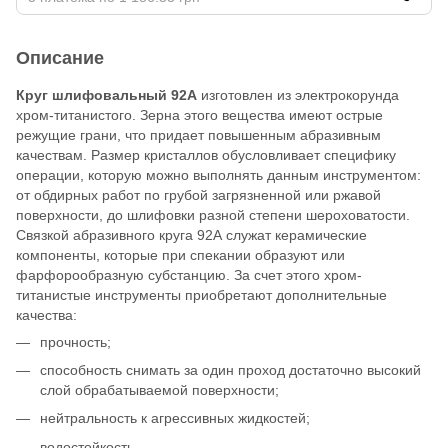
Описание
Круг шлифовальный 92А
изготовлен из электрокорунда
хром-титанистого. Зерна этого вещества имеют острые
режущие грани, что придает повышенным абразивным
качествам. Размер кристаллов обусловливает специфику
операции, которую можно выполнять данным инструментом:
от обдирных работ по грубой загрязненной или ржавой
поверхности, до шлифовки разной степени шероховатости.
Связкой абразивного круга 92А служат керамические
компоненты, которые при спекании образуют или
фарфорообразную субстанцию. За счет этого хром-
титанистые инструменты приобретают дополнительные
качества:
прочность;
способность снимать за один проход достаточно высокий
слой обрабатываемой поверхности;
нейтральность к агрессивных жидкостей;
водостойкость.