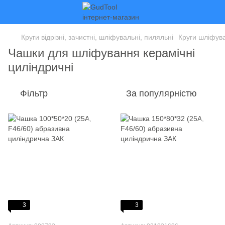
Круги відрізні, зачистні, шліфувальні, пиляльні
Круги шліфува
Чашки для шліфування керамічні
циліндричні
Фільтр
За популярністю
3
3