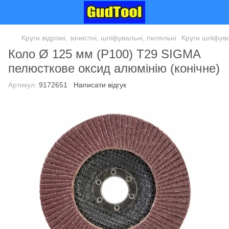
Круги відрізні, зачистні, шліфувальні, пиляльні
Круги шліфува
Коло Ø 125 мм (P100) Т29 SIGMA
пелюсткове оксид алюмінію (конічне)
Артикул:
9172651
Написати відгук