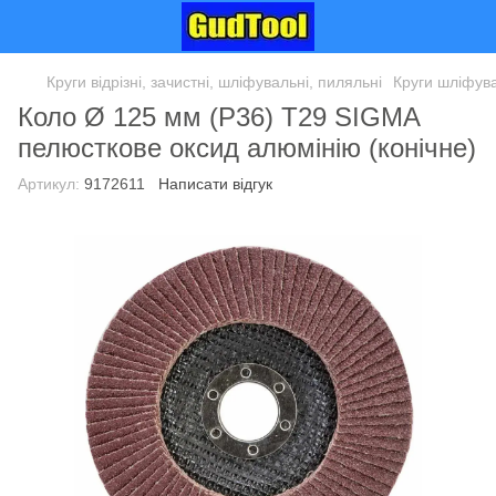
Круги відрізні, зачистні, шліфувальні, пиляльні
Круги шліфува
Коло Ø 125 мм (P36) Т29 SIGMA
пелюсткове оксид алюмінію (конічне)
Артикул:
9172611
Написати відгук