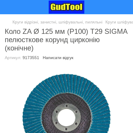
Круги відрізні, зачистні, шліфувальні, пиляльні
Круги шліфува
Коло ZA Ø 125 мм (P100) Т29 SIGMA
пелюсткове корунд цирконію
(конічне)
Артикул:
9173551
Написати відгук