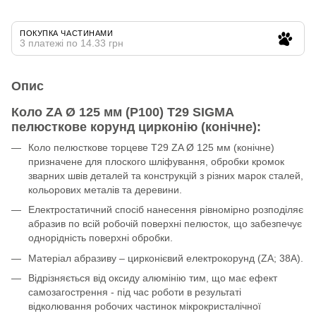
ПОКУПКА ЧАСТИНАМИ
3 платежі по 14.33 грн
Опис
Коло ZA Ø 125 мм (P100) Т29 SIGMA
пелюсткове корунд цирконію (конічне):
Коло пелюсткове торцеве Т29 ZA Ø 125 мм (конічне)
призначене для плоского шліфування, обробки кромок
зварних швів деталей та конструкцій з різних марок сталей,
кольорових металів та деревини.
Електростатичний спосіб нанесення рівномірно розподіляє
абразив по всій робочій поверхні пелюсток, що забезпечує
однорідність поверхні обробки.
Матеріал абразиву – цирконієвий електрокорунд (ZA; 38А).
Відрізняється від оксиду алюмінію тим, що має ефект
самозагострення - під час роботи в результаті
відколювання робочих частинок мікрокристалічної