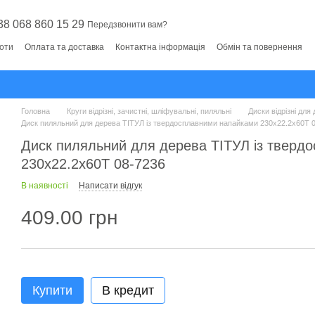
38 068 860 15 29
Передзвонити вам?
боти
Оплата та доставка
Контактна інформація
Обмін та повернення
Головна
Круги відрізні, зачистні, шліфувальні, пиляльні
Диски відрізні для
Диск пиляльний для дерева ТІТУЛ із твердосплавними напайками 230х22.2х60Т 
Диск пиляльний для дерева ТІТУЛ із тверд
230х22.2х60Т 08-7236
В наявності
Написати відгук
409.00 грн
Купити
В кредит