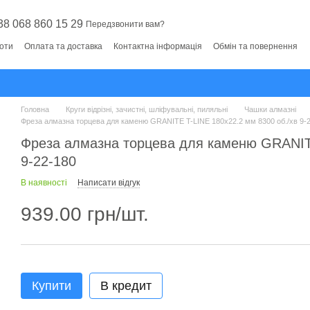
38 068 860 15 29
Передзвонити вам?
боти
Оплата та доставка
Контактна інформація
Обмін та повернення
Головна
Круги відрізні, зачистні, шліфувальні, пиляльні
Чашки алмазні
Фреза алмазна торцева для каменю GRANITE T-LINE 180х22.2 мм 8300 об./хв 9-
Фреза алмазна торцева для каменю GRANITE
9-22-180
В наявності
Написати відгук
939.00 грн/шт.
Купити
В кредит