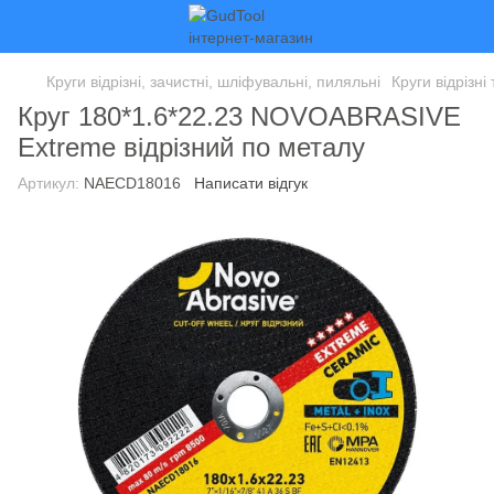
Круги відрізні, зачистні, шліфувальні, пиляльні
Круги відрізні
Круг 180*1.6*22.23 NOVOABRASIVE
Extreme відрізний по металу
Артикул:
NAECD18016
Написати відгук