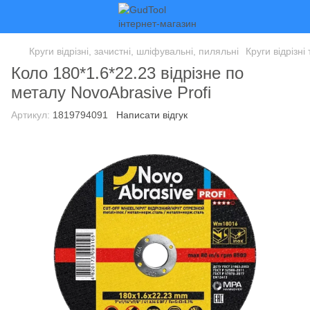
Круги відрізні, зачистні, шліфувальні, пиляльні
Круги відрізні
Коло 180*1.6*22.23 відрізне по
металу NovoAbrasive Profi
Артикул:
1819794091
Написати відгук