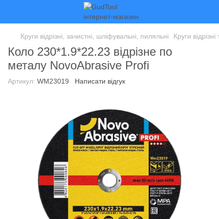
Круги відрізні, зачистні, шліфувальні, пиляльні
Круги відрізні
Коло 230*1.9*22.23 відрізне по
металу NovoAbrasive Profi
Артикул:
WM23019
Написати відгук