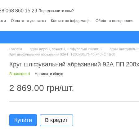
38 068 860 15 29
Передзвонити вам?
боти
Оплата та доставка
Контактна інформація
Обмін та повернення
Головна
Круги відрізні, зачистні, шліфувальні, пиляльні
Круги шліфувальні 
Круг шліфувальний абразивний 92А ПП 200х80х76 40(F46) СТ1(O)
Круг шліфувальний абразивний 92А ПП 200х
В наявності
Написати відгук
2 869.00 грн/шт.
Купити
В кредит