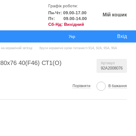
Графік роботи:
Пн-Чт: 09.00-17.00
Мій кошик
Пт: 09.00-14.00
Сб-Нд: Вихідний
Вхід
Укр
на керамічній зв'язці
Круги керамічні хром-титанисті 91А, 92А, 95А, 96А
80х76 40(F46) СТ1(O)
Артикул
92А2008076
Порівняти
В бажання