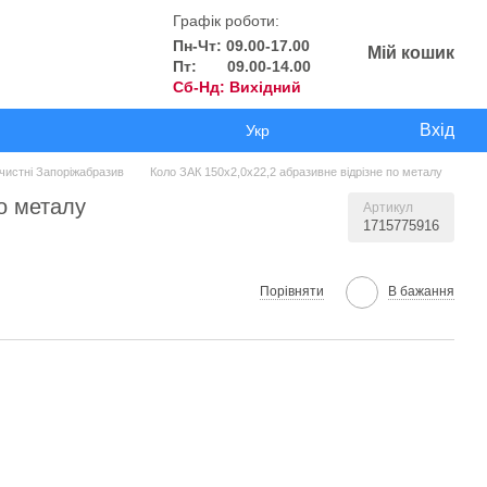
Графік роботи:
Пн-Чт: 09.00-17.00
Мій кошик
Пт: 09.00-14.00
Сб-Нд: Вихідний
Вхід
Укр
зачистні Запоріжабразив
Коло ЗАК 150x2,0x22,2 абразивне відрізне по металу
о металу
Артикул
1715775916
Порівняти
В бажання