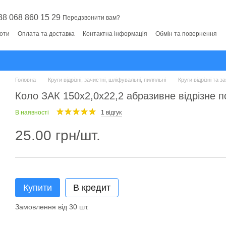
38 068 860 15 29
Передзвонити вам?
боти
Оплата та доставка
Контактна інформація
Обмін та повернення
Головна
Круги відрізні, зачистні, шліфувальні, пиляльні
Круги відрізні та 
Коло ЗАК 150x2,0x22,2 абразивне відрізне п
В наявності
1 відгук
25.00 грн/шт.
Купити
В кредит
Замовлення від 30 шт.