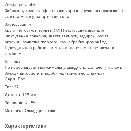
Оксид цирконію
Забезпечує високу ефективність при шліфуванні нержавіючої
сталі та металу, загартованої сталі.
Застосування
Круги пелюсткові торцеві (КЛТ) застосовуються для
шліфування поверхні, зняття задирок, задирок, іржі та
окалини, зачистки зварного шва, обробка кромок і т.д.
Підходять для роботи з металом, деревом, пластиком та
каменем.
Безпека
Не перевищувати максимальну швидкість, зазначену на колі.
Завжди використати засоби індивідуального захисту.
Серія: Profi
Тип: 27
Діаметр: 125 мм
Зернистість: P80
Матеріал: Оксид цирконію
Характеристики