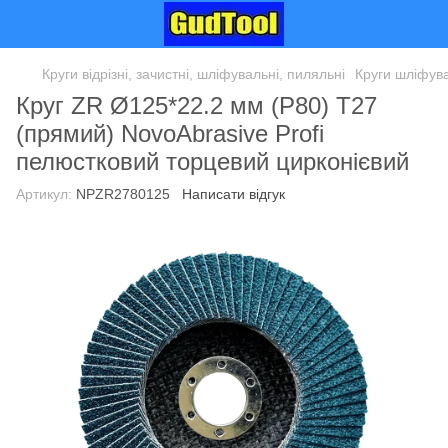
Круги відрізні, зачистні, шліфувальні, пиляльні
Круги шліфува
Круг ZR Ø125*22.2 мм (P80) Т27
(прямий) NovoAbrasive Profi
пелюстковий торцевий цирконієвий
Артикул:
NPZR2780125
Написати відгук