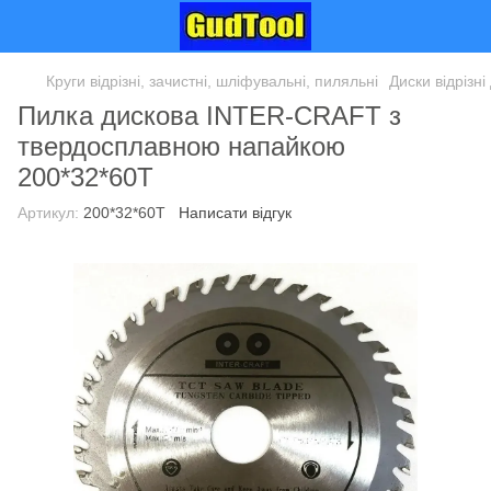
Круги відрізні, зачистні, шліфувальні, пиляльні
Диски відрізн
Пилка дискова INTER-CRAFT з
твердосплавною напайкою
200*32*60T
Артикул:
200*32*60T
Написати відгук