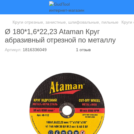
Круги отрезные, зачистные, шлифовальные, пильные
Круги
Ø 180*1,6*22,23 Ataman Круг
абразивный отрезной по металлу
Артикул:
1816336049
1 отзыв