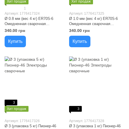
Хит продаж
Хит продаж
1
Артикул: 1776417324
Артикул: 1776417325
Ø 0.8 мм (вес 4 кг) ЕR70S-6
Ø 1.0 мм (вес 4 кг) ЕR70S-6
Омедненная сварочная
Омедненная сварочная
проволока Welding Wire
проволока Welding Wire
340.00 грн
340.00 грн
(Украина)
(Украина)
Купить
Купить
3
Хит продаж
3
Артикул: 1776417326
Артикул: 1776417328
Ø 3 (упаковка 5 кг) Пионер-46
Ø 3 (упаковка 1 кг) Пионер-46