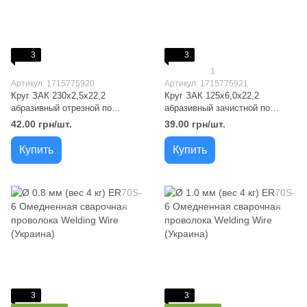
3
3
1
Артикул: 1715775920
Артикул: 1715775921
Круг ЗАК 230x2,5x22,2
Круг ЗАК 125x6,0x22,2
абразивный отрезной по
абразивный зачистной по
металлу
металлу
42.00 грн/шт.
39.00 грн/шт.
Купить
Купить
3
3