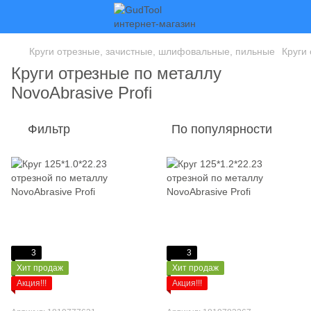
Круги отрезные, зачистные, шлифовальные, пильные
Круги
Круги отрезные по металлу
NovoAbrasive Profi
Фильтр
По популярности
3
3
Хит продаж
Хит продаж
Акция!!!
Акция!!!