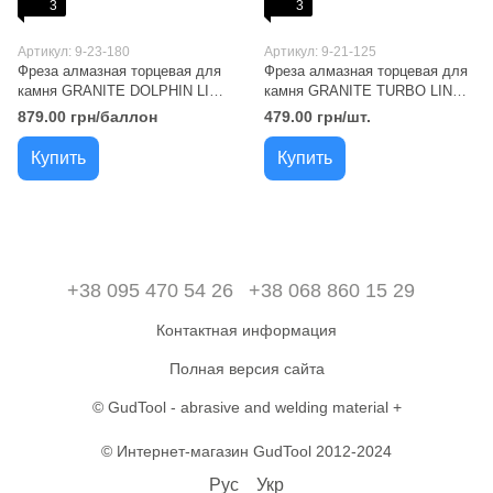
3
3
Артикул: 9-23-180
Артикул: 9-21-125
Фреза алмазная торцевая для
Фреза алмазная торцевая для
камня GRANITE DOLPHIN LINE
камня GRANITE TURBO LINE
180х22.2 мм 8300 об/мин 9-23-
125х22.2 мм 12500 об/мин 9-21-
879.00 грн/баллон
479.00 грн/шт.
180
125
Купить
Купить
+38 095 470 54 26
+38 068 860 15 29
Контактная информация
Полная версия сайта
© GudTool - abrasive and welding material +
© Интернет-магазин GudTool 2012-2024
Рус
Укр