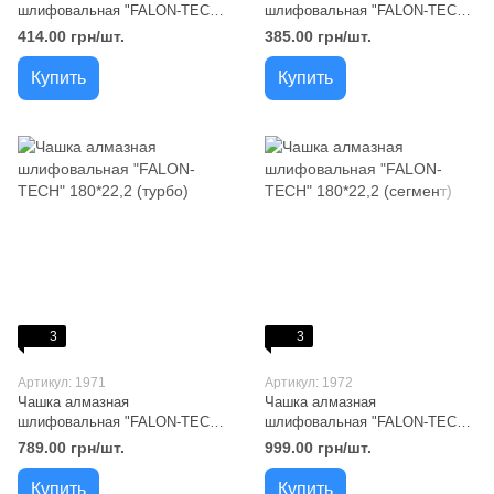
шлифовальная "FALON-TECH"
шлифовальная "FALON-TECH"
125*22,2 (турбо)
125*22,2 (сегмент)
414.00 грн/шт.
385.00 грн/шт.
Купить
Купить
3
3
Артикул: 1971
Артикул: 1972
Чашка алмазная
Чашка алмазная
шлифовальная "FALON-TECH"
шлифовальная "FALON-TECH"
180*22,2 (турбо)
180*22,2 (сегмент)
789.00 грн/шт.
999.00 грн/шт.
Купить
Купить