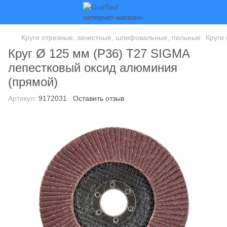
Круги отрезные, зачистные, шлифовальные, пильные
Круги
Круг Ø 125 мм (P36) Т27 SIGMA
лепестковый оксид алюминия
(прямой)
Артикул:
9172031
Оставить отзыв