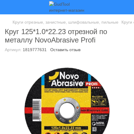
Круги отрезные, зачистные, шлифовальные, пильные
Круги
Круг 125*1.0*22.23 отрезной по
металлу NovoAbrasive Profi
Артикул:
1819777631
Оставить отзыв