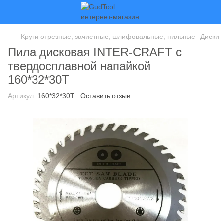
Круги отрезные, зачистные, шлифовальные, пильные
Диски
Пила дисковая INTER-CRAFT с
твердосплавной напайкой
160*32*30T
Артикул:
160*32*30T
Оставить отзыв