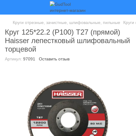
Круги отрезные, зачистные, шлифовальные, пильные
Круги
Круг 125*22.2 (P100) Т27 (прямой)
Haisser лепестковый шлифовальный
торцевой
Артикул:
97091
Оставить отзыв